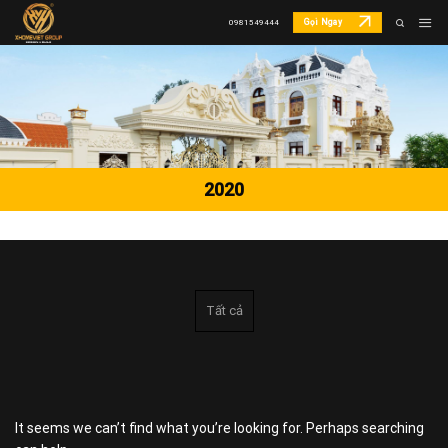
Skip
Gọi Ngay
0981549444
to
content
2020
Tất cả
It seems we can’t find what you’re looking for. Perhaps searching