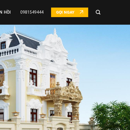
N HỒI
0981549444
GỌI NGAY