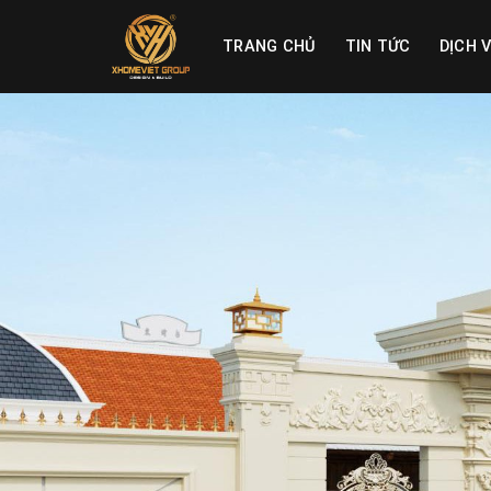
Skip
to
TRANG CHỦ
TIN TỨC
DỊCH 
content