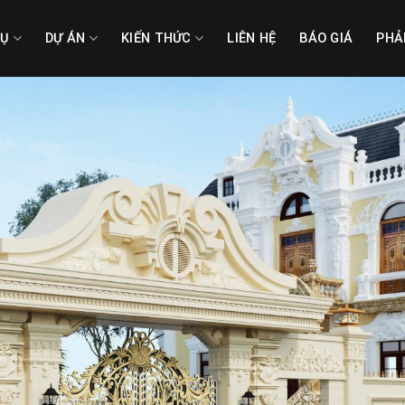
VỤ
DỰ ÁN
KIẾN THỨC
LIÊN HỆ
BÁO GIÁ
PHẢ