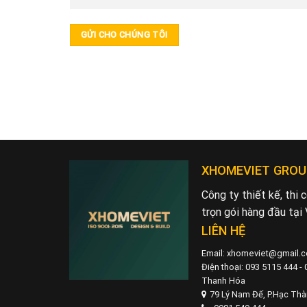
XHOMEVIET GROU
Công ty thiết kế, thi
trọn gói hàng đầu tại
LIÊN HỆ
Email: xhomeviet@gmail.
Điện thoại: 093 5115 444 -
Thanh Hóa
79 Lý Nam Đế, P.Hạc Th