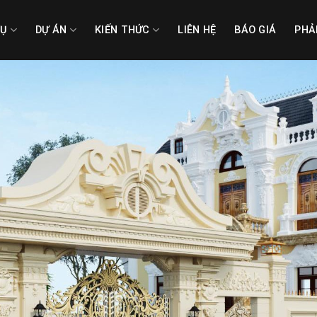
VỤ
DỰ ÁN
KIẾN THỨC
LIÊN HỆ
BÁO GIÁ
PHẢ