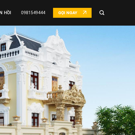
N HỒI
0981549444
GỌI NGAY