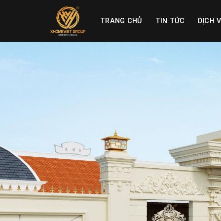
Skip
to
TRANG CHỦ
TIN TỨC
DỊCH 
content