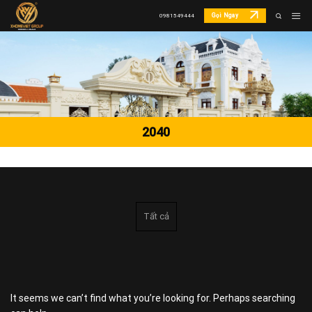
Skip
Gọi Ngay
0981549444
to
content
2040
Tất cả
It seems we can’t find what you’re looking for. Perhaps searching