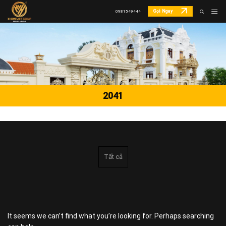
Skip
Gọi Ngay
0981549444
to
content
2041
Tất cả
It seems we can’t find what you’re looking for. Perhaps searching